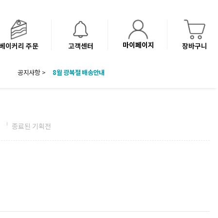
마이페이지
베이커리 주문
고객센터
장바구니
공지사항 >
8월 광복절 배송안내
'NEW 바이브믹스 or 바리스타시럽 1종' 체험단 발표
베이커리(냉동직배송) 센터 이전에 따른 배송 일정 안내
전
종료된 기획전