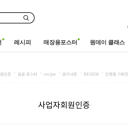
전
레시피
매장용포스터
원데이 클래스
원인증
음료 포스터
recipe
공지사항
REVIEW
진행중 기획
사업자회원인증