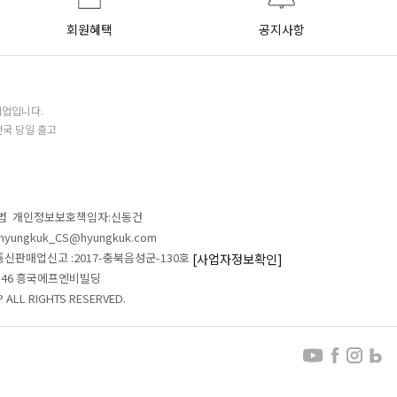
회원혜택
공지사항
기업입니다.
전국 당일 출고
철범 개인정보보호책임자:신동건
L:hyungkuk_CS@hyungkuk.com
 통신판매업신고 :2017-충북음성군-130호
[사업자정보확인]
 546 흥국에프엔비빌딩
ALL RIGHTS RESERVED.