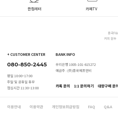
한컵레터
카페TV
흥국F&
커피 원두 
+ CUSTOMER CENTER
BANK INFO
080-850-2445
우리은행 1005-101-615272
예금주 : (주)흥국에프엔비
평일 10:00~17:00
주말 및 공휴일 휴무
카톡 문의
1:1 문의하기
대량구매 문
점심시간 11:30~13:00
이용안내
이용약관
개인정보취급방침
FAQ
Q&A