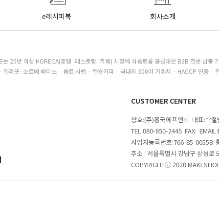
e레시피북
회사소개
B는 20년 이상 HORECA(호텔·레스토랑·카페) 시장에 식음료를 공급해온 B2B 전문 납품 
· 젤라또·소르베 베이스 · 음료 시럽 · 캡슐커피 · 국내외 300여 거래처 · HACCP 인증 · 
CUSTOMER CENTER
상호:(주)흥국에프엔비 대표:박
TEL:080-850-2445 FAX: EMAI
사업자등록번호:766-85-00558
주소 : 서울특별시 강남구 삼성로
의
COPYRIGHTⓒ 2020 MAKESHOP 