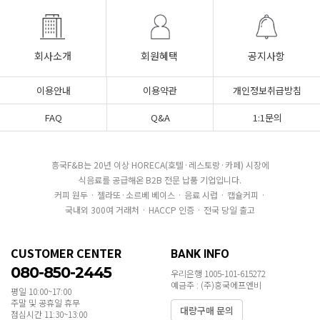
회사소개
회원혜택
공지사항
이용안내
이용약관
개인정보취급방침
FAQ
Q&A
1:1문의
흥국F&B는 20년 이상 HORECA(호텔·레스토랑·카페) 시장에
식음료를 공급해온 B2B 전문 납품 기업입니다.
커피 원두 · 젤라또·소르베 베이스 · 음료 시럽 · 캡슐커피 ·
국내외 300여 거래처 · HACCP 인증 · 전국 당일 출고
CUSTOMER CENTER
BANK INFO
080-850-2445
우리은행 1005-101-615272
예금주 : (주)흥국에프엔비
평일 10:00~17:00
주말 및 공휴일 휴무
대량구매 문의
점심시간 11:30~13:00