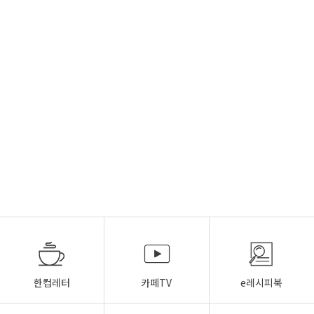
한컵레터
카페TV
e레시피북