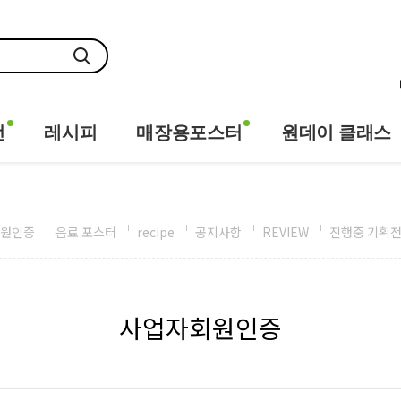
전
레시피
매장용포스터
원데이 클래스
원인증
음료 포스터
recipe
공지사항
REVIEW
진행중 기획
사업자회원인증