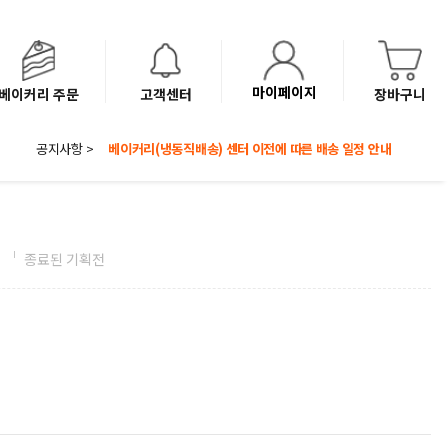
마이페이지
베이커리 주문
고객센터
장바구니
8월 광복절 배송안내
공지사항 >
'NEW 바이브믹스 or 바리스타시럽 1종' 체험단 발표
베이커리(냉동직배송) 센터 이전에 따른 배송 일정 안내
전
종료된 기획전