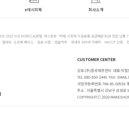
e레시피북
회사소개
B는 20년 이상 HORECA(호텔·레스토랑·카페) 시장에 식음료를 공급해온 B2B 전문 납품 
· 젤라또·소르베 베이스 · 음료 시럽 · 캡슐커피 · 국내외 300여 거래처 · HACCP 인증 · 
CUSTOMER CENTER
상호:(주)흥국에프엔비 대표:박
TEL:080-850-2445 FAX: EMAI
사업자등록번호:766-85-00558
주소 : 서울특별시 강남구 삼성로
의
COPYRIGHTⓒ 2020 MAKESHOP 