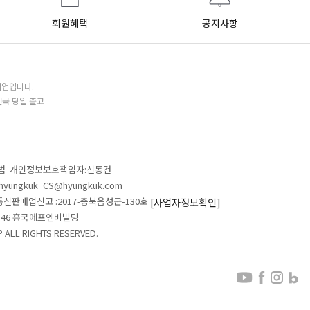
회원혜택
공지사항
기업입니다.
전국 당일 출고
철범 개인정보보호책임자:신동건
L:hyungkuk_CS@hyungkuk.com
 통신판매업신고 :2017-충북음성군-130호
[사업자정보확인]
 546 흥국에프엔비빌딩
ALL RIGHTS RESERVED.