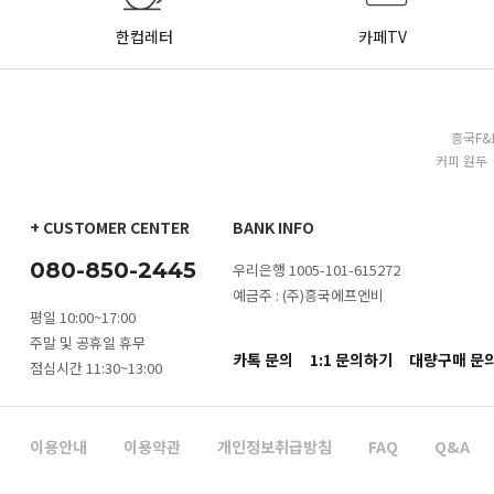
한컵레터
카페TV
흥국F&
커피 원두 
+ CUSTOMER CENTER
BANK INFO
080-850-2445
우리은행 1005-101-615272
예금주 : (주)흥국에프엔비
평일 10:00~17:00
주말 및 공휴일 휴무
카톡 문의
1:1 문의하기
대량구매 문
점심시간 11:30~13:00
이용안내
이용약관
개인정보취급방침
FAQ
Q&A