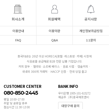
회사소개
회원혜택
공지사항
이용안내
이용약관
개인정보취급방침
FAQ
Q&A
1:1문의
흥국F&B는 20년 이상 HORECA(호텔·레스토랑·카페) 시장에
식음료를 공급해온 B2B 전문 납품 기업입니다.
커피 원두 · 젤라또·소르베 베이스 · 음료 시럽 · 캡슐커피 ·
국내외 300여 거래처 · HACCP 인증 · 전국 당일 출고
CUSTOMER CENTER
BANK INFO
080-850-2445
우리은행 1005-101-615272
예금주 : (주)흥국에프엔비
평일 10:00~17:00
주말 및 공휴일 휴무
대량구매 문의
점심시간 11:30~13:00