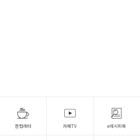
한컵레터
카페TV
e레시피북