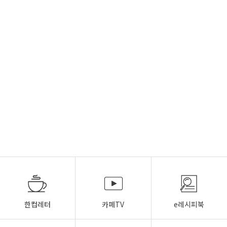
한컵레터
카페TV
e레시피북