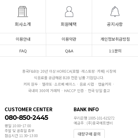
회사소개
회원혜택
공지사항
이용안내
이용약관
개인정보취급방침
FAQ
Q&A
1:1문의
흥국F&B는 20년 이상 HORECA(호텔·레스토랑·카페) 시장에
식음료를 공급해온 B2B 전문 납품 기업입니다.
커피 원두 · 젤라또·소르베 베이스 · 음료 시럽 · 캡슐커피 ·
국내외 300여 거래처 · HACCP 인증 · 전국 당일 출고
CUSTOMER CENTER
BANK INFO
080-850-2445
우리은행 1005-101-615272
예금주 : (주)흥국에프엔비
평일 10:00~17:00
주말 및 공휴일 휴무
대량구매 문의
점심시간 11:30~13:00