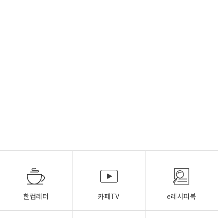
한컵레터
카페TV
e레시피북