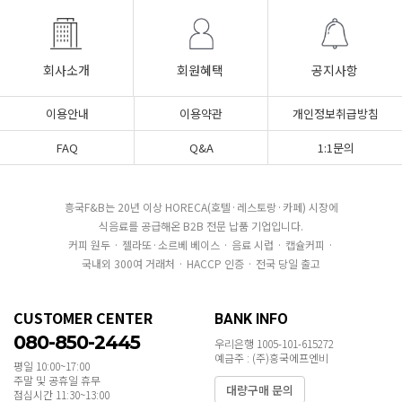
회사소개
회원혜택
공지사항
이용안내
이용약관
개인정보취급방침
FAQ
Q&A
1:1문의
흥국F&B는 20년 이상 HORECA(호텔·레스토랑·카페) 시장에
식음료를 공급해온 B2B 전문 납품 기업입니다.
커피 원두 · 젤라또·소르베 베이스 · 음료 시럽 · 캡슐커피 ·
국내외 300여 거래처 · HACCP 인증 · 전국 당일 출고
CUSTOMER CENTER
BANK INFO
080-850-2445
우리은행 1005-101-615272
예금주 : (주)흥국에프엔비
평일 10:00~17:00
주말 및 공휴일 휴무
대량구매 문의
점심시간 11:30~13:00