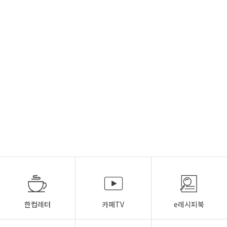
한컵레터
카페TV
e레시피북