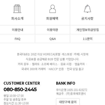
회사소개
회원혜택
공지사항
이용안내
이용약관
개인정보취급방침
FAQ
Q&A
1:1문의
흥국F&B는 20년 이상 HORECA(호텔·레스토랑·카페) 시장에
식음료를 공급해온 B2B 전문 납품 기업입니다.
커피 원두 · 젤라또·소르베 베이스 · 음료 시럽 · 캡슐커피 ·
국내외 300여 거래처 · HACCP 인증 · 전국 당일 출고
CUSTOMER CENTER
BANK INFO
080-850-2445
우리은행 1005-101-615272
예금주 : (주)흥국에프엔비
평일 10:00~17:00
주말 및 공휴일 휴무
대량구매 문의
점심시간 11:30~13:00