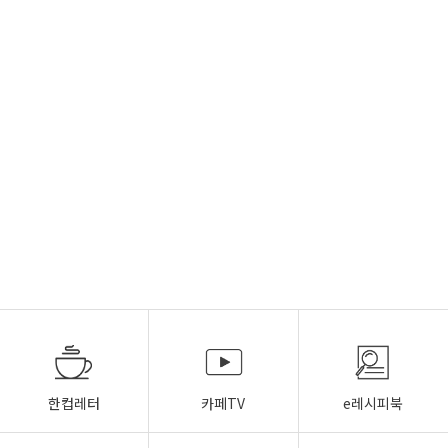
한컵레터
카페TV
e레시피북