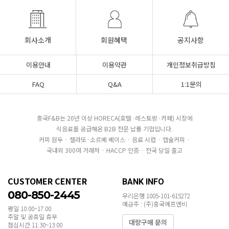
회사소개
회원혜택
공지사항
이용안내
이용약관
개인정보취급방침
FAQ
Q&A
1:1문의
흥국F&B는 20년 이상 HORECA(호텔·레스토랑·카페) 시장에
식음료를 공급해온 B2B 전문 납품 기업입니다.
커피 원두 · 젤라또·소르베 베이스 · 음료 시럽 · 캡슐커피 ·
국내외 300여 거래처 · HACCP 인증 · 전국 당일 출고
CUSTOMER CENTER
BANK INFO
080-850-2445
우리은행 1005-101-615272
예금주 : (주)흥국에프엔비
평일 10:00~17:00
주말 및 공휴일 휴무
대량구매 문의
점심시간 11:30~13:00