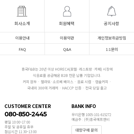
회사소개
회원혜택
공지사항
이용안내
이용약관
개인정보취급방침
FAQ
Q&A
1:1문의
흥국F&B는 20년 이상 HORECA(호텔·레스토랑·카페) 시장에
식음료를 공급해온 B2B 전문 납품 기업입니다.
커피 원두 · 젤라또·소르베 베이스 · 음료 시럽 · 캡슐커피 ·
국내외 300여 거래처 · HACCP 인증 · 전국 당일 출고
CUSTOMER CENTER
BANK INFO
080-850-2445
우리은행 1005-101-615272
예금주 : (주)흥국에프엔비
평일 10:00~17:00
주말 및 공휴일 휴무
대량구매 문의
점심시간 11:30~13:00