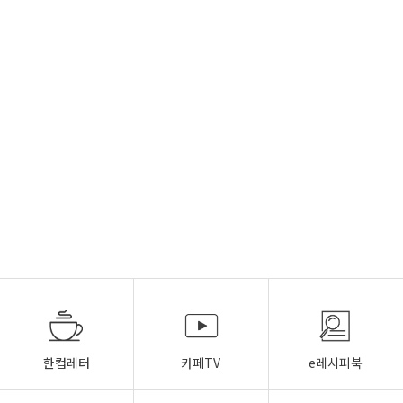
한컵레터
카페TV
e레시피북