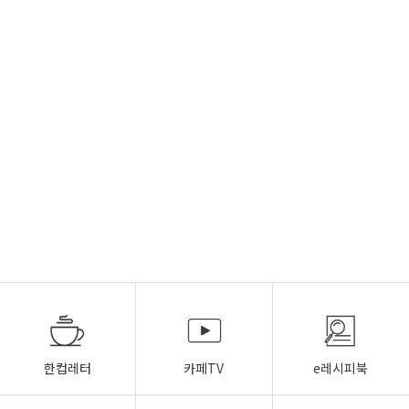
한컵레터
카페TV
e레시피북