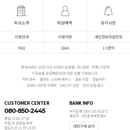
회사소개
회원혜택
공지사항
이용안내
이용약관
개인정보취급방침
FAQ
Q&A
1:1문의
흥국F&B는 20년 이상 HORECA(호텔·레스토랑·카페) 시장에
식음료를 공급해온 B2B 전문 납품 기업입니다.
커피 원두 · 젤라또·소르베 베이스 · 음료 시럽 · 캡슐커피 ·
국내외 300여 거래처 · HACCP 인증 · 전국 당일 출고
CUSTOMER CENTER
BANK INFO
080-850-2445
우리은행 1005-101-615272
예금주 : (주)흥국에프엔비
평일 10:00~17:00
주말 및 공휴일 휴무
대량구매 문의
점심시간 11:30~13:00