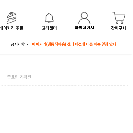
마이페이지
베이커리 주문
고객센터
장바구니
8월 광복절 배송안내
공지사항 >
'NEW 바이브믹스 or 바리스타시럽 1종' 체험단 발표
베이커리(냉동직배송) 센터 이전에 따른 배송 일정 안내
전
종료된 기획전