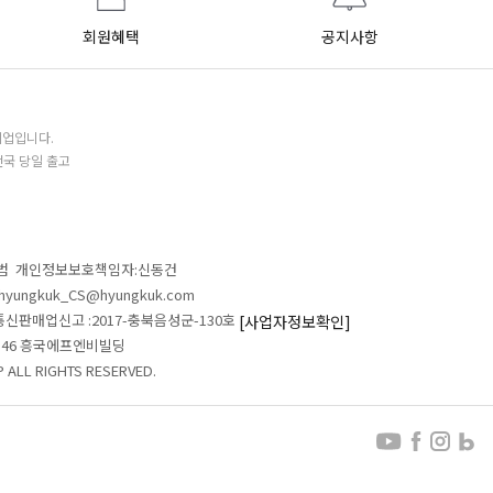
회원혜택
공지사항
기업입니다.
전국 당일 출고
철범 개인정보보호책임자:신동건
L:hyungkuk_CS@hyungkuk.com
 통신판매업신고 :2017-충북음성군-130호
[사업자정보확인]
 546 흥국에프엔비빌딩
ALL RIGHTS RESERVED.