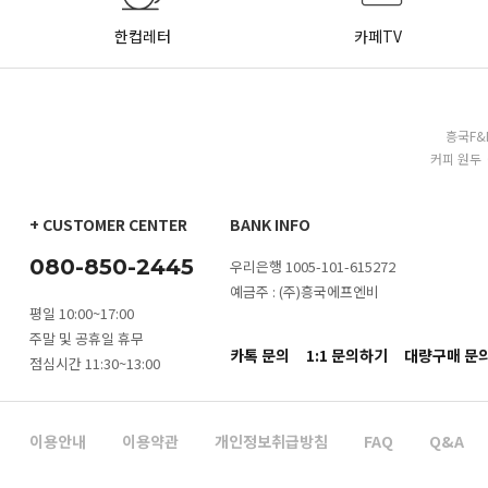
한컵레터
카페TV
흥국F&
커피 원두 
+ CUSTOMER CENTER
BANK INFO
080-850-2445
우리은행 1005-101-615272
예금주 : (주)흥국에프엔비
평일 10:00~17:00
주말 및 공휴일 휴무
카톡 문의
1:1 문의하기
대량구매 문
점심시간 11:30~13:00
이용안내
이용약관
개인정보취급방침
FAQ
Q&A