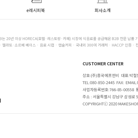
e레시피북
회사소개
B는 20년 이상 HORECA(호텔·레스토랑·카페) 시장에 식음료를 공급해온 B2B 전문 납품 
· 젤라또·소르베 베이스 · 음료 시럽 · 캡슐커피 · 국내외 300여 거래처 · HACCP 인증 · 
CUSTOMER CENTER
상호:(주)흥국에프엔비 대표:박
TEL:080-850-2445 FAX: EMAI
사업자등록번호:766-85-00558
주소 : 서울특별시 강남구 삼성로
의
COPYRIGHTⓒ 2020 MAKESHOP 