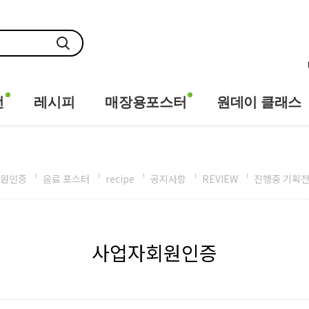
전
레시피
매장용포스터
원데이 클래스
원인증
음료 포스터
recipe
공지사항
REVIEW
진행중 기획
사업자회원인증