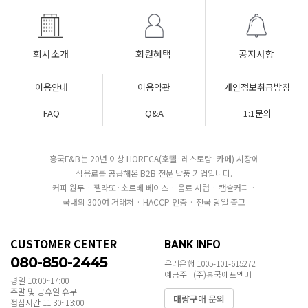
회사소개
회원혜택
공지사항
이용안내
이용약관
개인정보취급방침
FAQ
Q&A
1:1문의
흥국F&B는 20년 이상 HORECA(호텔·레스토랑·카페) 시장에
식음료를 공급해온 B2B 전문 납품 기업입니다.
커피 원두 · 젤라또·소르베 베이스 · 음료 시럽 · 캡슐커피 ·
국내외 300여 거래처 · HACCP 인증 · 전국 당일 출고
CUSTOMER CENTER
BANK INFO
080-850-2445
우리은행 1005-101-615272
예금주 : (주)흥국에프엔비
평일 10:00~17:00
주말 및 공휴일 휴무
대량구매 문의
점심시간 11:30~13:00