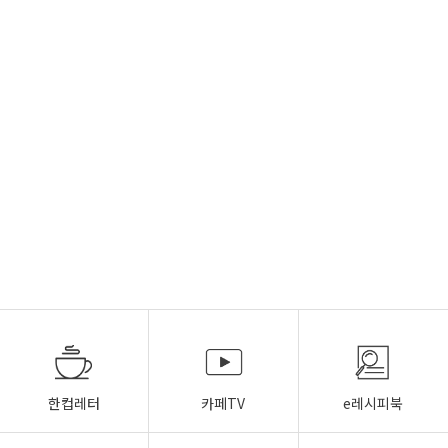
한컵레터
카페TV
e레시피북