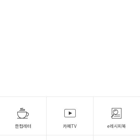
한컵레터
카페TV
e레시피북