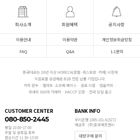
회사소개
회원혜택
공지사항
이용안내
이용약관
개인정보취급방침
FAQ
Q&A
1:1문의
흥국F&B는 20년 이상 HORECA(호텔·레스토랑·카페) 시장에
식음료를 공급해온 B2B 전문 납품 기업입니다.
커피 원두 · 젤라또·소르베 베이스 · 음료 시럽 · 캡슐커피 ·
국내외 300여 거래처 · HACCP 인증 · 전국 당일 출고
CUSTOMER CENTER
BANK INFO
080-850-2445
우리은행 1005-101-615272
예금주 : (주)흥국에프엔비
평일 10:00~17:00
주말 및 공휴일 휴무
대량구매 문의
점심시간 11:30~13:00