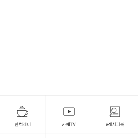
한컵레터
카페TV
e레시피북