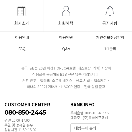
회사소개
회원혜택
공지사항
이용안내
이용약관
개인정보취급방침
FAQ
Q&A
1:1문의
흥국F&B는 20년 이상 HORECA(호텔·레스토랑·카페) 시장에
식음료를 공급해온 B2B 전문 납품 기업입니다.
커피 원두 · 젤라또·소르베 베이스 · 음료 시럽 · 캡슐커피 ·
국내외 300여 거래처 · HACCP 인증 · 전국 당일 출고
CUSTOMER CENTER
BANK INFO
080-850-2445
우리은행 1005-101-615272
예금주 : (주)흥국에프엔비
평일 10:00~17:00
주말 및 공휴일 휴무
대량구매 문의
점심시간 11:30~13:00