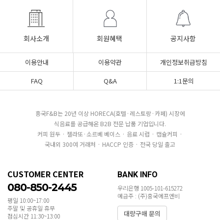
회사소개
회원혜택
공지사항
이용안내
이용약관
개인정보취급방침
FAQ
Q&A
1:1문의
흥국F&B는 20년 이상 HORECA(호텔·레스토랑·카페) 시장에
식음료를 공급해온 B2B 전문 납품 기업입니다.
커피 원두 · 젤라또·소르베 베이스 · 음료 시럽 · 캡슐커피 ·
국내외 300여 거래처 · HACCP 인증 · 전국 당일 출고
CUSTOMER CENTER
BANK INFO
080-850-2445
우리은행 1005-101-615272
예금주 : (주)흥국에프엔비
평일 10:00~17:00
주말 및 공휴일 휴무
대량구매 문의
점심시간 11:30~13:00