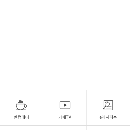
한컵레터
카페TV
e레시피북