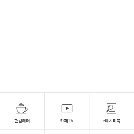
한컵레터
카페TV
e레시피북