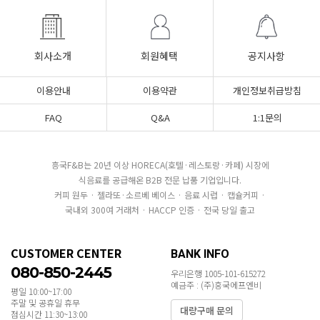
회사소개
회원혜택
공지사항
이용안내
이용약관
개인정보취급방침
FAQ
Q&A
1:1문의
흥국F&B는 20년 이상 HORECA(호텔·레스토랑·카페) 시장에
식음료를 공급해온 B2B 전문 납품 기업입니다.
커피 원두 · 젤라또·소르베 베이스 · 음료 시럽 · 캡슐커피 ·
국내외 300여 거래처 · HACCP 인증 · 전국 당일 출고
CUSTOMER CENTER
BANK INFO
080-850-2445
우리은행 1005-101-615272
예금주 : (주)흥국에프엔비
평일 10:00~17:00
주말 및 공휴일 휴무
대량구매 문의
점심시간 11:30~13:00