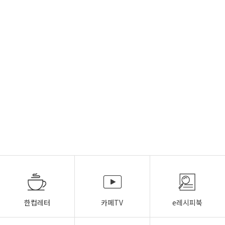
한컵레터
카페TV
e레시피북