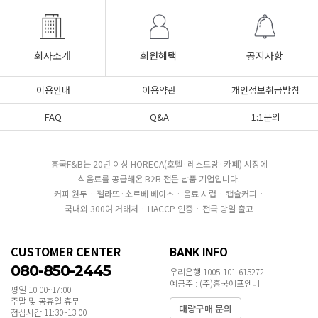
회사소개
회원혜택
공지사항
이용안내
이용약관
개인정보취급방침
FAQ
Q&A
1:1문의
흥국F&B는 20년 이상 HORECA(호텔·레스토랑·카페) 시장에
식음료를 공급해온 B2B 전문 납품 기업입니다.
커피 원두 · 젤라또·소르베 베이스 · 음료 시럽 · 캡슐커피 ·
국내외 300여 거래처 · HACCP 인증 · 전국 당일 출고
CUSTOMER CENTER
BANK INFO
080-850-2445
우리은행 1005-101-615272
예금주 : (주)흥국에프엔비
평일 10:00~17:00
주말 및 공휴일 휴무
대량구매 문의
점심시간 11:30~13:00