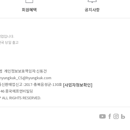
회원혜택
공지사항
기업입니다.
전국 당일 출고
철범 개인정보보호책임자:신동건
L:hyungkuk_CS@hyungkuk.com
 통신판매업신고 :2017-충북음성군-130호
[사업자정보확인]
 546 흥국에프엔비빌딩
ALL RIGHTS RESERVED.