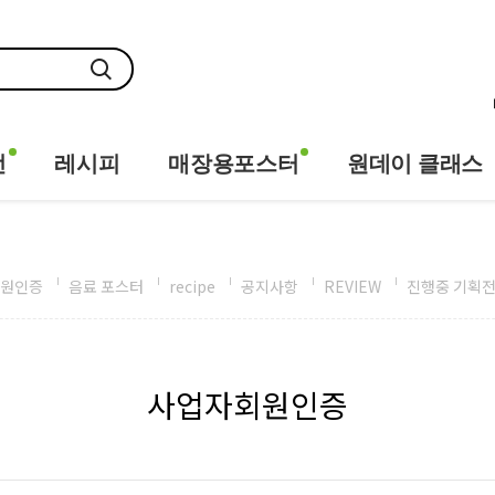
전
레시피
매장용포스터
원데이 클래스
원인증
음료 포스터
recipe
공지사항
REVIEW
진행중 기획
사업자회원인증