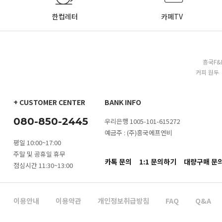
한컵레터
카페TV
흥국F&
커피 원두 
+ CUSTOMER CENTER
BANK INFO
080-850-2445
우리은행 1005-101-615272
예금주 : (주)흥국에프엔비
평일 10:00~17:00
주말 및 공휴일 휴무
카톡 문의
1:1 문의하기
대량구매 문
점심시간 11:30~13:00
이용안내
이용약관
개인정보취급방침
FAQ
Q&A