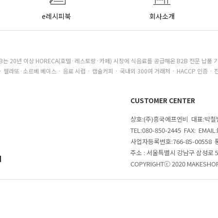
e레시피북
회사소개
B는 20년 이상 HORECA(호텔·레스토랑·카페) 시장에 식음료를 공급해온 B2B 전문 납품 
· 젤라또·소르베 베이스 · 음료 시럽 · 캡슐커피 · 국내외 300여 거래처 · HACCP 인증 · 
CUSTOMER CENTER
상호:(주)흥국에프엔비 대표:박
TEL:080-850-2445 FAX: EMAI
사업자등록번호:766-85-00558
주소 : 서울특별시 강남구 삼성로
의
COPYRIGHTⓒ 2020 MAKESHOP 