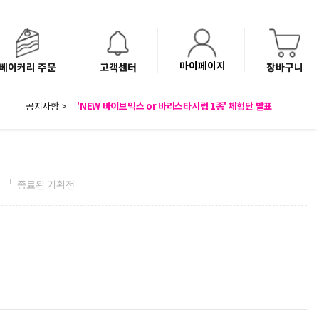
마이페이지
베이커리 주문
고객센터
장바구니
8월 광복절 배송안내
공지사항 >
'NEW 바이브믹스 or 바리스타시럽 1종' 체험단 발표
베이커리(냉동직배송) 센터 이전에 따른 배송 일정 안내
전
종료된 기획전