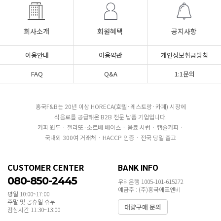
회사소개
회원혜택
공지사항
이용안내
이용약관
개인정보취급방침
FAQ
Q&A
1:1문의
흥국F&B는 20년 이상 HORECA(호텔·레스토랑·카페) 시장에
식음료를 공급해온 B2B 전문 납품 기업입니다.
커피 원두 · 젤라또·소르베 베이스 · 음료 시럽 · 캡슐커피 ·
국내외 300여 거래처 · HACCP 인증 · 전국 당일 출고
CUSTOMER CENTER
BANK INFO
080-850-2445
우리은행 1005-101-615272
예금주 : (주)흥국에프엔비
평일 10:00~17:00
주말 및 공휴일 휴무
대량구매 문의
점심시간 11:30~13:00