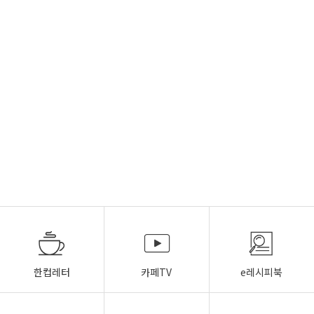
한컵레터
카페TV
e레시피북