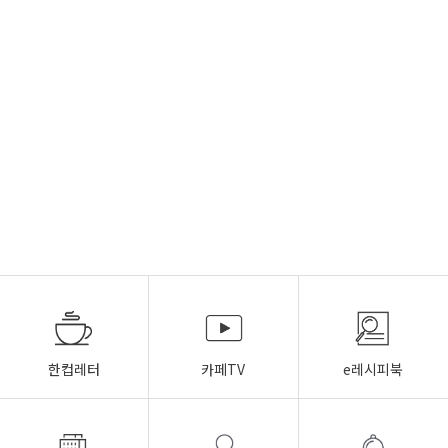
한컵레터
카페TV
e레시피북