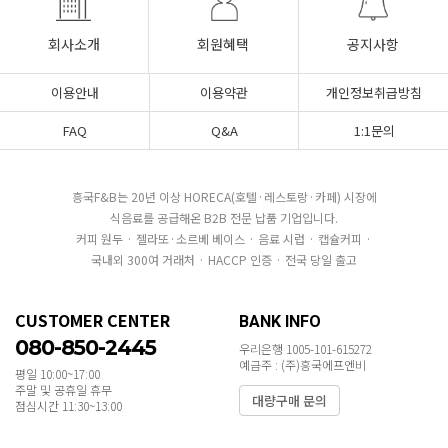
회사소개
회원혜택
공지사항
이용안내
이용약관
개인정보취급방침
FAQ
Q&A
1:1문의
흥국F&B는 20년 이상 HORECA(호텔·레스토랑·카페) 시장에
식음료를 공급해온 B2B 전문 납품 기업입니다.
커피 원두 · 젤라또·소르베 베이스 · 음료 시럽 · 캡슐커피 ·
국내외 300여 거래처 · HACCP 인증 · 전국 당일 출고
CUSTOMER CENTER
BANK INFO
080-850-2445
우리은행 1005-101-615272
예금주 : (주)흥국에프엔비
평일 10:00~17:00
주말 및 공휴일 휴무
대량구매 문의
점심시간 11:30~13:00