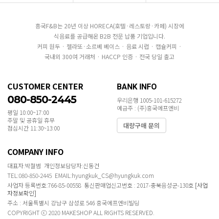
흥국F&B는 20년 이상 HORECA(호텔·레스토랑·카페) 시장에
식음료를 공급해온 B2B 전문 납품 기업입니다.
커피 원두 · 젤라또·소르베 베이스 · 음료 시럽 · 캡슐커피 ·
국내외 300여 거래처 · HACCP 인증 · 전국 당일 출고
CUSTOMER CENTER
BANK INFO
080-850-2445
우리은행 1005-101-615272
예금주 : (주)흥국에프엔비
평일 10:00~17:00
주말 및 공휴일 휴무
대량구매 문의
점심시간 11:30~13:00
COMPANY INFO
대표자:박철범 개인정보담당자:신동건
TEL:080-850-2445 EMAIL:hyungkuk_CS@hyungkuk.com
사업자 등록번호:766-85-00558 통신판매업신고번호 : 2017-충북음성군-130호
[사업
자정보확인]
주소 : 서울특별시 강남구 삼성로 546 흥국에프엔비빌딩
COPYRIGHT ⓒ 2020 MAKESHOP ALL RIGHTS RESERVED.