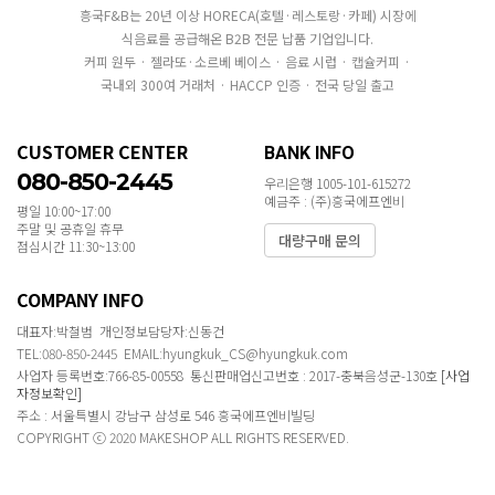
흥국F&B는 20년 이상 HORECA(호텔·레스토랑·카페) 시장에
식음료를 공급해온 B2B 전문 납품 기업입니다.
커피 원두 · 젤라또·소르베 베이스 · 음료 시럽 · 캡슐커피 ·
국내외 300여 거래처 · HACCP 인증 · 전국 당일 출고
CUSTOMER CENTER
BANK INFO
080-850-2445
우리은행 1005-101-615272
예금주 : (주)흥국에프엔비
평일 10:00~17:00
주말 및 공휴일 휴무
대량구매 문의
점심시간 11:30~13:00
COMPANY INFO
대표자:박철범 개인정보담당자:신동건
TEL:080-850-2445 EMAIL:hyungkuk_CS@hyungkuk.com
사업자 등록번호:766-85-00558 통신판매업신고번호 : 2017-충북음성군-130호
[사업
자정보확인]
주소 : 서울특별시 강남구 삼성로 546 흥국에프엔비빌딩
COPYRIGHT ⓒ 2020 MAKESHOP ALL RIGHTS RESERVED.