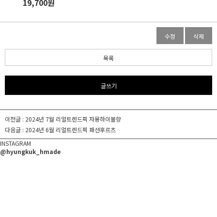
19,700원
수정
삭제
목록
글쓰기
이전글 :
2024년 7월 리얼트렌드픽 자몽하이볼향
다음글 :
2024년 6월 리얼트렌드픽 패션후르츠
INSTAGRAM
@hyungkuk_hmade