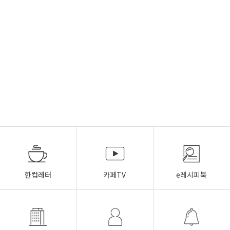
한컵레터
카페TV
e레시피북