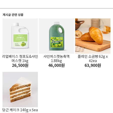
게시글 관련 상품
리얼베이스 청포도&샤인
샤인머스캣농축액
플레인 소금빵 62g x
머스캣 1kg
1.88kg
42ea
26,500원
46,000원
63,900원
당근 케이크 140g x 5ea