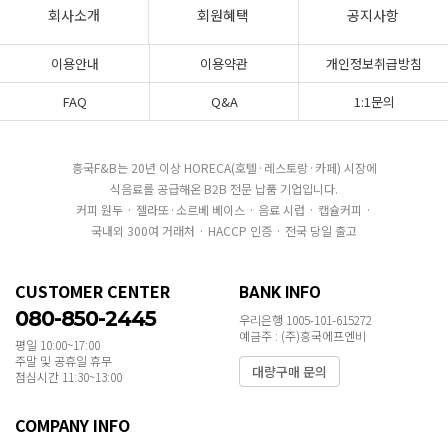
회사소개
회원혜택
공지사항
이용안내
이용약관
개인정보취급방침
FAQ
Q&A
1:1문의
흥국F&B는 20년 이상 HORECA(호텔·레스토랑·카페) 시장에
식음료를 공급해온 B2B 전문 납품 기업입니다.
커피 원두 · 젤라또·소르베 베이스 · 음료 시럽 · 캡슐커피 ·
국내외 300여 거래처 · HACCP 인증 · 전국 당일 출고
CUSTOMER CENTER
BANK INFO
080-850-2445
우리은행 1005-101-615272
예금주 : (주)흥국에프엔비
평일 10:00~17:00
주말 및 공휴일 휴무
대량구매 문의
점심시간 11:30~13:00
COMPANY INFO