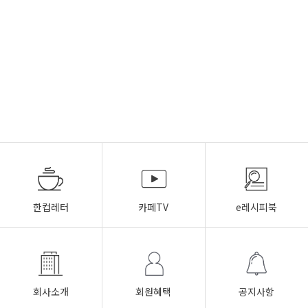
한컵레터
카페TV
e레시피북
회사소개
회원혜택
공지사항