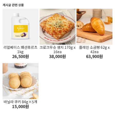
게시글 관련 상품
리얼베이스 패션후르츠
크로크무슈 생지 170g x
플레인 소금빵 62g x
1kg
16ea
42ea
26,500원
38,000원
63,900원
바닐라 쿠키 84g×5개
15,000원