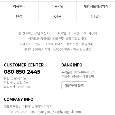
이용안내
이용약관
개인정보취급방침
FAQ
Q&A
1:1문의
흥국F&B는 20년 이상 HORECA(호텔·레스토랑·카페) 시장에
식음료를 공급해온 B2B 전문 납품 기업입니다.
커피 원두 · 젤라또·소르베 베이스 · 음료 시럽 · 캡슐커피 ·
국내외 300여 거래처 · HACCP 인증 · 전국 당일 출고
CUSTOMER CENTER
BANK INFO
080-850-2445
우리은행 1005-101-615272
예금주 : (주)흥국에프엔비
평일 10:00~17:00
주말 및 공휴일 휴무
대량구매 문의
점심시간 11:30~13:00
COMPANY INFO
대표자:박철범 개인정보담당자:신동건
TEL:080-850-2445 EMAIL:hyungkuk_CS@hyungkuk.com