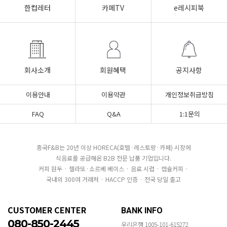
한컵레터
카페TV
e레시피북
회사소개
회원혜택
공지사항
이용안내
이용약관
개인정보취급방침
FAQ
Q&A
1:1문의
흥국F&B는 20년 이상 HORECA(호텔·레스토랑·카페) 시장에
식음료를 공급해온 B2B 전문 납품 기업입니다.
커피 원두 · 젤라또·소르베 베이스 · 음료 시럽 · 캡슐커피 ·
국내외 300여 거래처 · HACCP 인증 · 전국 당일 출고
CUSTOMER CENTER
BANK INFO
080-850-2445
우리은행 1005-101-615272