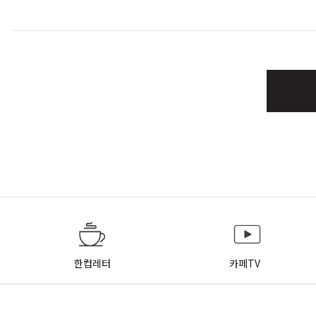
한컵레터
카페TV