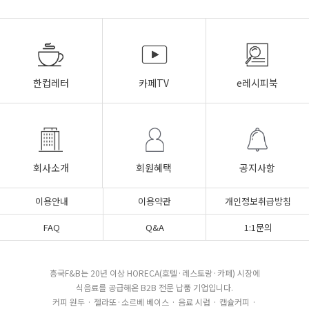
한컵레터
카페TV
e레시피북
회사소개
회원혜택
공지사항
이용안내
이용약관
개인정보취급방침
FAQ
Q&A
1:1문의
흥국F&B는 20년 이상 HORECA(호텔·레스토랑·카페) 시장에
식음료를 공급해온 B2B 전문 납품 기업입니다.
커피 원두 · 젤라또·소르베 베이스 · 음료 시럽 · 캡슐커피 ·