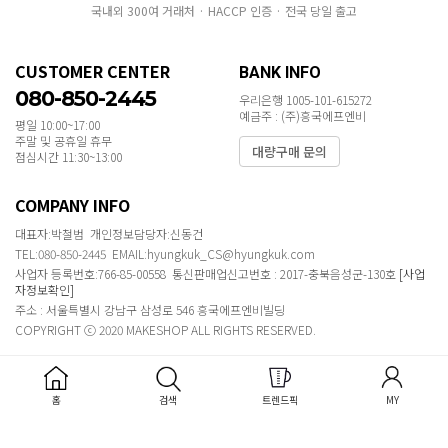
국내외 300여 거래처 · HACCP 인증 · 전국 당일 출고
CUSTOMER CENTER
BANK INFO
080-850-2445
우리은행 1005-101-615272
예금주 : (주)흥국에프엔비
평일 10:00~17:00
주말 및 공휴일 휴무
대량구매 문의
점심시간 11:30~13:00
COMPANY INFO
대표자:박철범 개인정보담당자:신동건
TEL:080-850-2445 EMAIL:hyungkuk_CS@hyungkuk.com
사업자 등록번호:766-85-00558 통신판매업신고번호 : 2017-충북음성군-130호
[사업
자정보확인]
주소 : 서울특별시 강남구 삼성로 546 흥국에프엔비빌딩
COPYRIGHT ⓒ 2020 MAKESHOP ALL RIGHTS RESERVED.
홈
검색
트렌드픽
MY