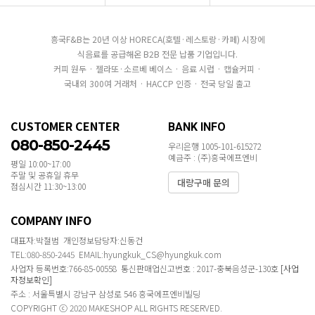
흥국F&B는 20년 이상 HORECA(호텔·레스토랑·카페) 시장에
식음료를 공급해온 B2B 전문 납품 기업입니다.
커피 원두 · 젤라또·소르베 베이스 · 음료 시럽 · 캡슐커피 ·
국내외 300여 거래처 · HACCP 인증 · 전국 당일 출고
CUSTOMER CENTER
BANK INFO
080-850-2445
우리은행 1005-101-615272
예금주 : (주)흥국에프엔비
평일 10:00~17:00
주말 및 공휴일 휴무
대량구매 문의
점심시간 11:30~13:00
COMPANY INFO
대표자:박철범 개인정보담당자:신동건
TEL:080-850-2445 EMAIL:hyungkuk_CS@hyungkuk.com
사업자 등록번호:766-85-00558 통신판매업신고번호 : 2017-충북음성군-130호
[사업
자정보확인]
주소 : 서울특별시 강남구 삼성로 546 흥국에프엔비빌딩
COPYRIGHT ⓒ 2020 MAKESHOP ALL RIGHTS RESERVED.