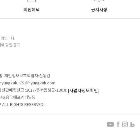
회원혜택
공지사항
기업입니다.
전국 당일 출고
철범 개인정보보호책임자:신동건
L:hyungkuk_CS@hyungkuk.com
 통신판매업신고 :2017-충북음성군-130호
[사업자정보확인]
 546 흥국에프엔비빌딩
ALL RIGHTS RESERVED.