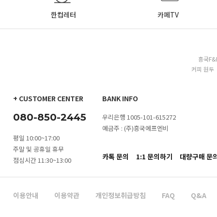
한컵레터
카페TV
흥국F&
커피 원두 
+ CUSTOMER CENTER
BANK INFO
080-850-2445
우리은행 1005-101-615272
예금주 : (주)흥국에프엔비
평일 10:00~17:00
주말 및 공휴일 휴무
카톡 문의
1:1 문의하기
대량구매 문
점심시간 11:30~13:00
이용안내
이용약관
개인정보취급방침
FAQ
Q&A