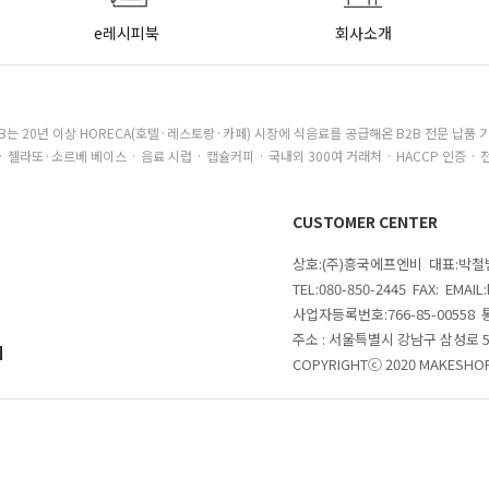
e레시피북
회사소개
B는 20년 이상 HORECA(호텔·레스토랑·카페) 시장에 식음료를 공급해온 B2B 전문 납품 
· 젤라또·소르베 베이스 · 음료 시럽 · 캡슐커피 · 국내외 300여 거래처 · HACCP 인증 · 
CUSTOMER CENTER
상호:(주)흥국에프엔비 대표:박
TEL:080-850-2445 FAX: EMAI
사업자등록번호:766-85-00558
주소 : 서울특별시 강남구 삼성로
의
COPYRIGHTⓒ 2020 MAKESHOP 