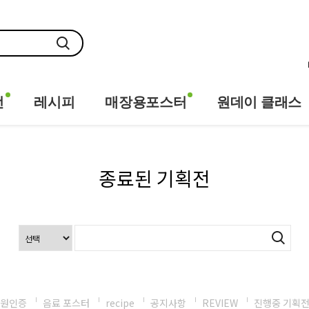
전
레시피
매장용포스터
원데이 클래스
종료된 기획전
원인증
음료 포스터
recipe
공지사항
REVIEW
진행중 기획