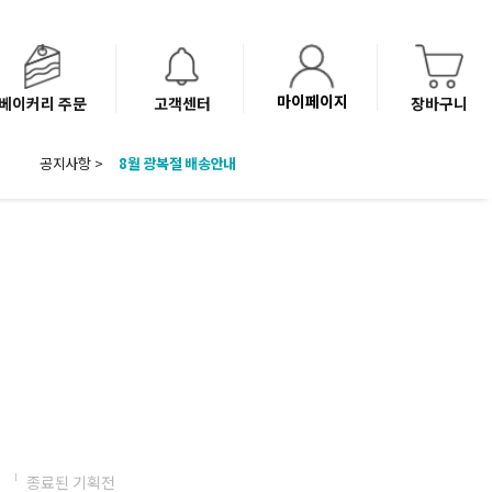
마이페이지
베이커리 주문
고객센터
장바구니
공지사항 >
8월 광복절 배송안내
'NEW 바이브믹스 or 바리스타시럽 1종' 체험단 발표
베이커리(냉동직배송) 센터 이전에 따른 배송 일정 안내
전
종료된 기획전