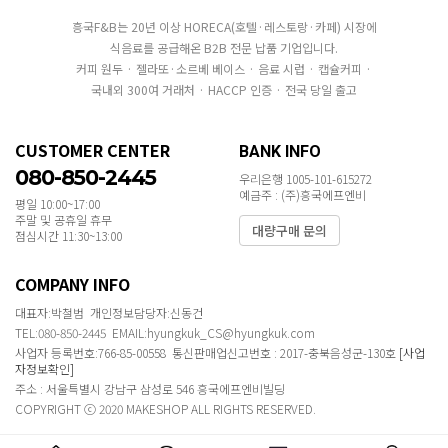
흥국F&B는 20년 이상 HORECA(호텔·레스토랑·카페) 시장에
식음료를 공급해온 B2B 전문 납품 기업입니다.
커피 원두 · 젤라또·소르베 베이스 · 음료 시럽 · 캡슐커피 ·
국내외 300여 거래처 · HACCP 인증 · 전국 당일 출고
CUSTOMER CENTER
BANK INFO
080-850-2445
우리은행 1005-101-615272
예금주 : (주)흥국에프엔비
평일 10:00~17:00
주말 및 공휴일 휴무
대량구매 문의
점심시간 11:30~13:00
COMPANY INFO
대표자:박철범 개인정보담당자:신동건
TEL:080-850-2445 EMAIL:hyungkuk_CS@hyungkuk.com
사업자 등록번호:766-85-00558 통신판매업신고번호 : 2017-충북음성군-130호
[사업
자정보확인]
주소 : 서울특별시 강남구 삼성로 546 흥국에프엔비빌딩
COPYRIGHT ⓒ 2020 MAKESHOP ALL RIGHTS RESERVED.