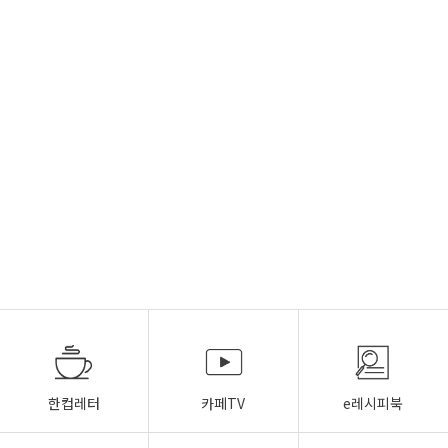
한컵레터
카페TV
e레시피북