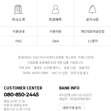
회사소개
회원혜택
공지사항
이용안내
이용약관
개인정보취급방침
FAQ
Q&A
1:1문의
흥국F&B는 20년 이상 HORECA(호텔·레스토랑·카페) 시장에
식음료를 공급해온 B2B 전문 납품 기업입니다.
커피 원두 · 젤라또·소르베 베이스 · 음료 시럽 · 캡슐커피 ·
국내외 300여 거래처 · HACCP 인증 · 전국 당일 출고
CUSTOMER CENTER
BANK INFO
080-850-2445
우리은행 1005-101-615272
예금주 : (주)흥국에프엔비
평일 10:00~17:00
주말 및 공휴일 휴무
대량구매 문의
점심시간 11:30~13:00