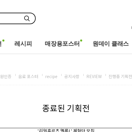
전
레시피
매장용포스터
원데이 클래스
원인증
음료 포스터
recipe
공지사항
REVIEW
진행중 기획
종료된 기획전
'리얼후르츠 멜론L' 체험단 모집