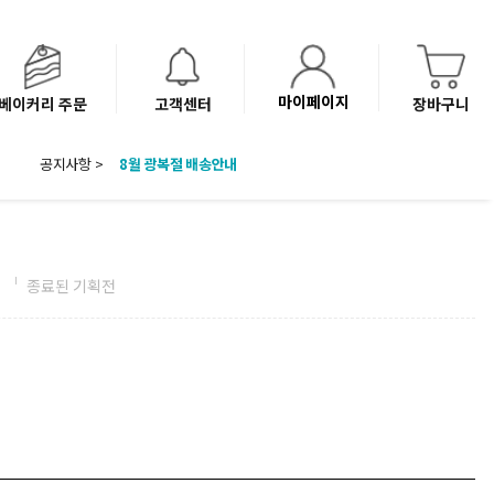
마이페이지
베이커리 주문
고객센터
장바구니
공지사항 >
8월 광복절 배송안내
'NEW 바이브믹스 or 바리스타시럽 1종' 체험단 발표
베이커리(냉동직배송) 센터 이전에 따른 배송 일정 안내
전
종료된 기획전