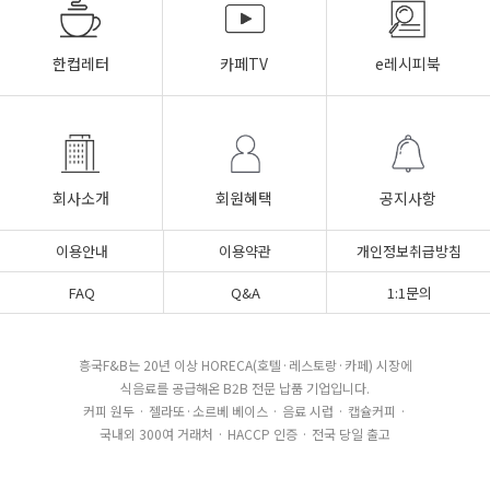
한컵레터
카페TV
e레시피북
회사소개
회원혜택
공지사항
이용안내
이용약관
개인정보취급방침
FAQ
Q&A
1:1문의
흥국F&B는 20년 이상 HORECA(호텔·레스토랑·카페) 시장에
식음료를 공급해온 B2B 전문 납품 기업입니다.
커피 원두 · 젤라또·소르베 베이스 · 음료 시럽 · 캡슐커피 ·
국내외 300여 거래처 · HACCP 인증 · 전국 당일 출고