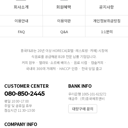
회사소개
회원혜택
공지사항
이용안내
이용약관
개인정보취급방침
FAQ
Q&A
1:1문의
흥국F&B는 20년 이상 HORECA(호텔·레스토랑·카페) 시장에
식음료를 공급해온 B2B 전문 납품 기업입니다.
커피 원두 · 젤라또·소르베 베이스 · 음료 시럽 · 캡슐커피 ·
국내외 300여 거래처 · HACCP 인증 · 전국 당일 출고
CUSTOMER CENTER
BANK INFO
080-850-2445
우리은행 1005-101-615272
예금주 : (주)흥국에프엔비
평일 10:00~17:00
주말 및 공휴일 휴무
대량구매 문의
점심시간 11:30~13:00
COMPANY INFO