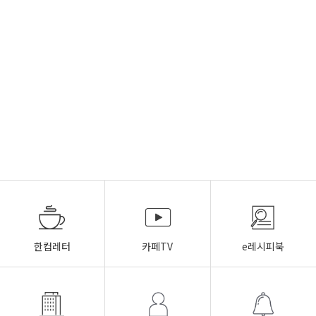
한컵레터
카페TV
e레시피북