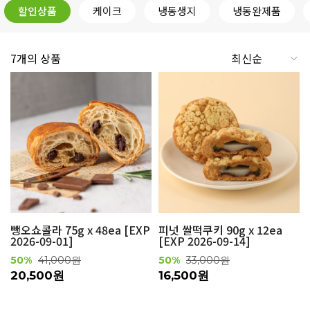
할인상품
케이크
냉동생지
냉동완제품
7개의 상품
뺑오쇼콜라 75g x 48ea [EXP
피넛 쌀떡쿠키 90g x 12ea
2026-09-01]
[EXP 2026-09-14]
50%
41,000원
50%
33,000원
20,500원
16,500원