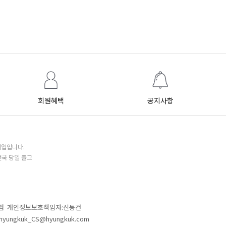
회원혜택
공지사항
기업입니다.
전국 당일 출고
철범 개인정보보호책임자:신동건
L:hyungkuk_CS@hyungkuk.com