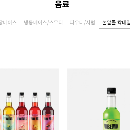
음료
장베이스
냉동베이스/스무디
파우더/시럽
논알콜 칵테