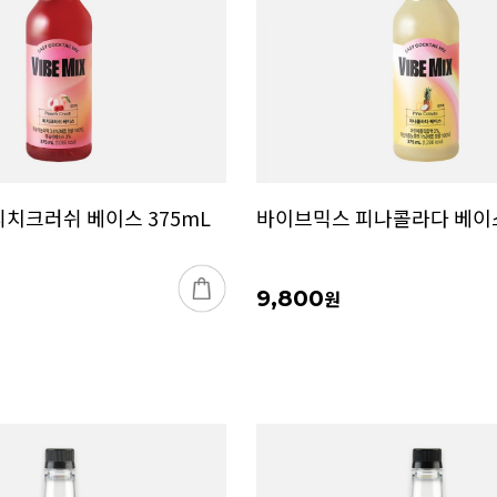
치크러쉬 베이스 375mL
바이브믹스 피나콜라다 베이스
9,800
원