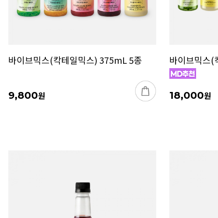
바이브믹스(칵테일믹스) 375mL 5종
바이브믹스(칵
9,800
원
18,000
원