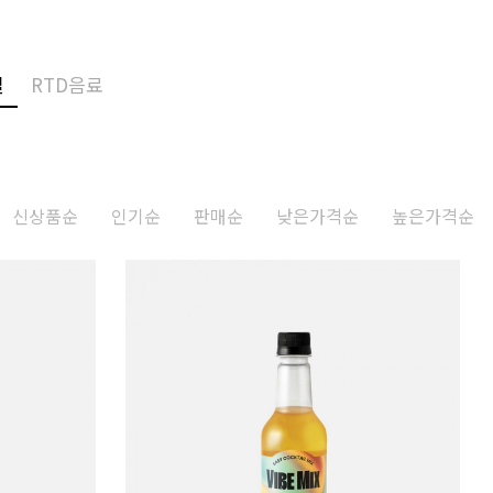
일
RTD음료
신상품순
인기순
판매순
낮은가격순
높은가격순