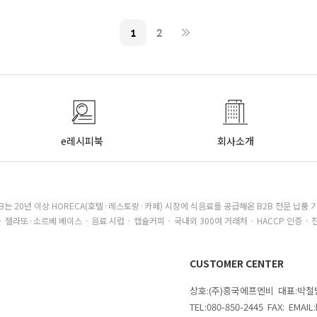
1
2
e레시피북
회사소개
B는 20년 이상 HORECA(호텔·레스토랑·카페) 시장에 식음료를 공급해온 B2B 전문 납품 
· 젤라또·소르베 베이스 · 음료 시럽 · 캡슐커피 · 국내외 300여 거래처 · HACCP 인증 · 
CUSTOMER CENTER
상호:(주)흥국에프엔비 대표:박
TEL:080-850-2445 FAX: EMAI