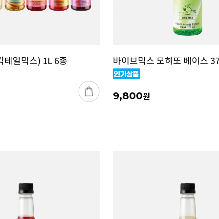
테일믹스) 1L 6종
바이브믹스 모히또 베이스 37
9,800
원