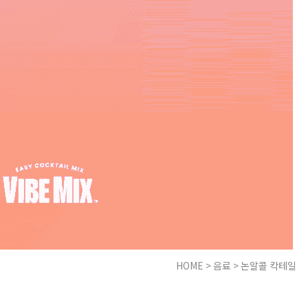
HOME
>
음료
>
논알콜 칵테일