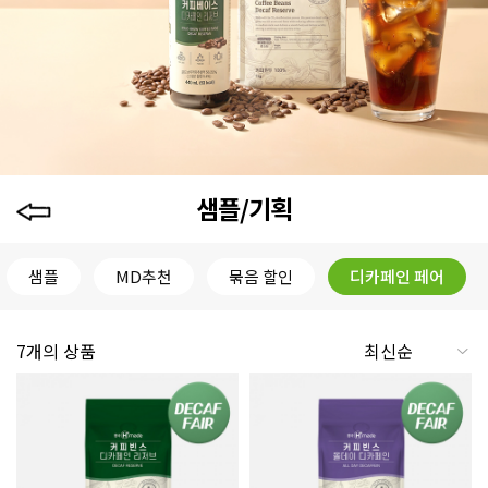
샘플/기획
샘플
MD추천
묶음 할인
디카페인 페어
7개의 상품