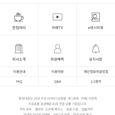
한컵레터
카페TV
e레시피북
회사소개
회원혜택
공지사항
이용안내
이용약관
개인정보취급방침
FAQ
Q&A
1:1문의
흥국F&B는 20년 이상 HORECA(호텔·레스토랑·카페) 시장에
식음료를 공급해온 B2B 전문 납품 기업입니다.
커피 원두 · 젤라또·소르베 베이스 · 음료 시럽 · 캡슐커피 ·
국내외 300여 거래처 · HACCP 인증 · 전국 당일 출고