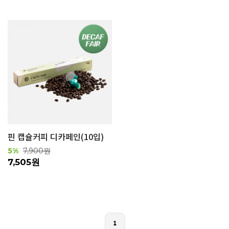
핀 캡슐커피 디카페인(10입)
5%
7,900원
7,505원
1