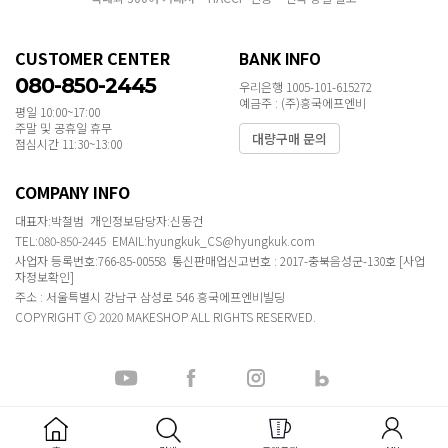
CUSTOMER CENTER
BANK INFO
080-850-2445
우리은행 1005-101-615272
예금주 : (주)흥국에프엔비
평일 10:00~17:00
주말 및 공휴일 휴무
대량구매 문의
점심시간 11:30~13:00
COMPANY INFO
대표자:박철범 개인정보담당자:신동건
TEL:080-850-2445 EMAIL:hyungkuk_CS@hyungkuk.com
사업자 등록번호:766-85-00558 통신판매업신고번호 : 2017-충북음성군-130호
[사업
자정보확인]
주소 : 서울특별시 강남구 삼성로 546 흥국에프엔비빌딩
COPYRIGHT ⓒ 2020 MAKESHOP ALL RIGHTS RESERVED.