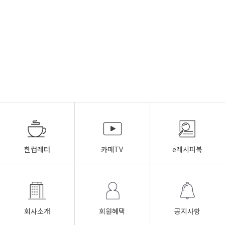
한컵레터
카페TV
e레시피북
회사소개
회원혜택
공지사항