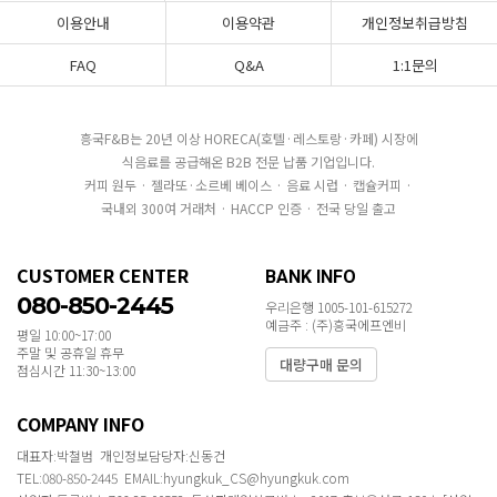
이용안내
이용약관
개인정보취급방침
FAQ
Q&A
1:1문의
흥국F&B는 20년 이상 HORECA(호텔·레스토랑·카페) 시장에
식음료를 공급해온 B2B 전문 납품 기업입니다.
커피 원두 · 젤라또·소르베 베이스 · 음료 시럽 · 캡슐커피 ·
국내외 300여 거래처 · HACCP 인증 · 전국 당일 출고
CUSTOMER CENTER
BANK INFO
080-850-2445
우리은행 1005-101-615272
예금주 : (주)흥국에프엔비
평일 10:00~17:00
주말 및 공휴일 휴무
대량구매 문의
점심시간 11:30~13:00
COMPANY INFO
대표자:박철범 개인정보담당자:신동건
TEL:080-850-2445 EMAIL:hyungkuk_CS@hyungkuk.com