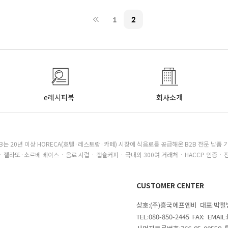
1
2
e레시피북
회사소개
B는 20년 이상 HORECA(호텔·레스토랑·카페) 시장에 식음료를 공급해온 B2B 전문 납품 
· 젤라또·소르베 베이스 · 음료 시럽 · 캡슐커피 · 국내외 300여 거래처 · HACCP 인증 · 
CUSTOMER CENTER
상호:(주)흥국에프엔비 대표:박
TEL:080-850-2445 FAX: EMAI