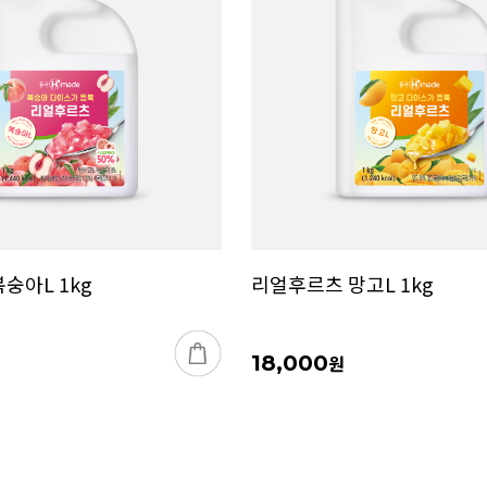
숭아L 1kg
리얼후르츠 망고L 1kg
18,000
원