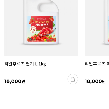
리얼후르츠 딸기 L 1kg
리얼후르츠 복
18,000
원
18,000
원