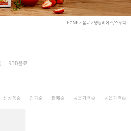
HOME
>
음료
>
냉동베이스/스무디
일
RTD음료
신상품순
인기순
판매순
낮은가격순
높은가격순