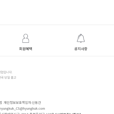
회원혜택
공지사항
기업입니다.
전국 당일 출고
철범 개인정보보호책임자:신동건
L:hyungkuk_CS@hyungkuk.com