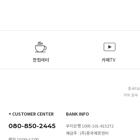
한컵레터
카페TV
흥국F&
커피 원두 
+ CUSTOMER CENTER
BANK INFO
080-850-2445
우리은행 1005-101-615272
예금주 : (주)흥국에프엔비
평일 10:00~17:00