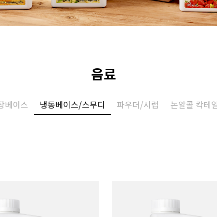
음료
장베이스
냉동베이스/스무디
파우더/시럽
논알콜 칵테