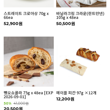
스트레이트 크로아상 70g x
바닐라크림 크라운(란트만넨)
66ea
105g x 48ea
52,900원
50,500원
뺑오쇼콜라 75g x 48ea [EXP
메이플 피칸 97g ×12개
2026-09-01]
12,200원
50%
41,000원
20,500원