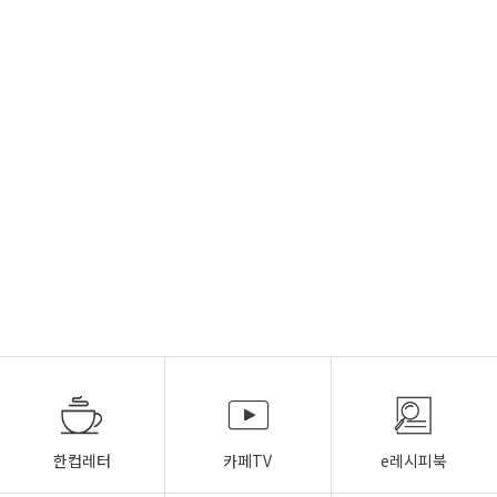
한컵레터
카페TV
e레시피북