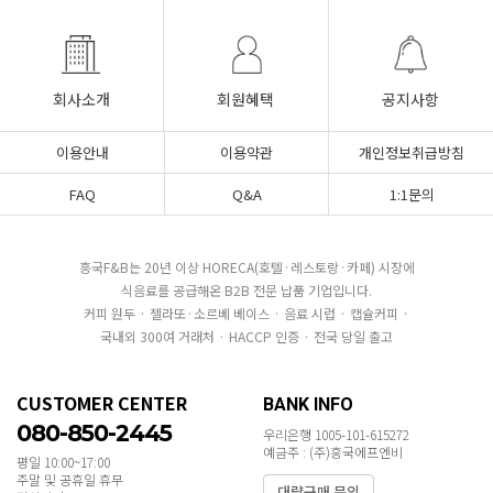
회사소개
회원혜택
공지사항
이용안내
이용약관
개인정보취급방침
FAQ
Q&A
1:1문의
흥국F&B는 20년 이상 HORECA(호텔·레스토랑·카페) 시장에
식음료를 공급해온 B2B 전문 납품 기업입니다.
커피 원두 · 젤라또·소르베 베이스 · 음료 시럽 · 캡슐커피 ·
국내외 300여 거래처 · HACCP 인증 · 전국 당일 출고
CUSTOMER CENTER
BANK INFO
080-850-2445
우리은행 1005-101-615272
예금주 : (주)흥국에프엔비
평일 10:00~17:00
주말 및 공휴일 휴무
대량구매 문의