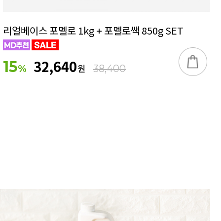
리얼베이스 포멜로 1kg + 포멜로쌕 850g SET
32,640
15
원
%
38,400