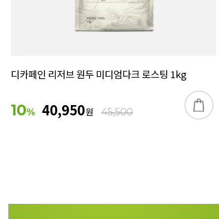
디카페인 리저브 원두 미디엄다크 로스팅 1kg
40,950
10
원
%
45,500