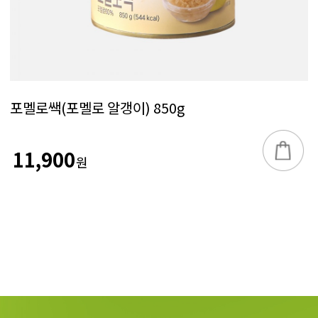
포멜로쌕(포멜로 알갱이) 850g
11,900
원