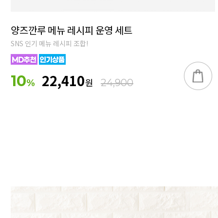
양즈깐루 메뉴 레시피 운영 세트
SNS 인기 메뉴 레시피 조합!
22,410
10
원
%
24,900