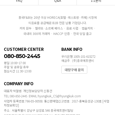
FAQ
Q&A
1:1문의
흥국F&B는 20년 이상 HORECA(호텔·레스토랑·카페) 시장에
식음료를 공급해온 B2B 전문 납품 기업입니다.
커피 원두 · 젤라또·소르베 베이스 · 음료 시럽 · 캡슐커피 ·
국내외 300여 거래처 · HACCP 인증 · 전국 당일 출고
CUSTOMER CENTER
BANK INFO
080-850-2445
우리은행 1005-101-615272
예금주 : (주)흥국에프엔비
평일 10:00~17:00
주말 및 공휴일 휴무
대량구매 문의
점심시간 11:30~13:00
COMPANY INFO
대표자:박철범 개인정보담당자:신동건
TEL:080-850-2445 EMAIL:hyungkuk_CS@hyungkuk.com
사업자 등록번호:766-85-00558 통신판매업신고번호 : 2017-충북음성군-130호
[사업
자정보확인]
주소 : 서울특별시 강남구 삼성로 546 흥국에프엔비빌딩