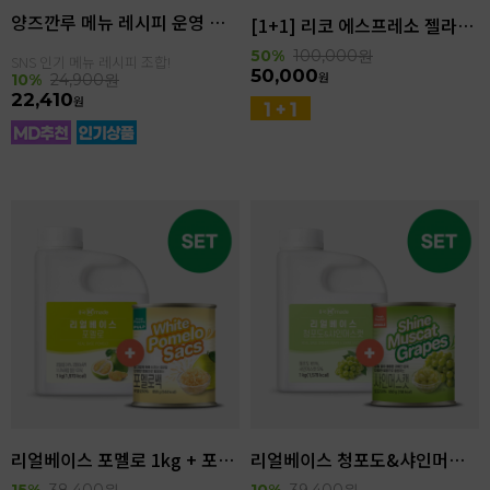
양즈깐루 메뉴 레시피 운영 세트
[1+1] 리코 에스프레소 젤라또 4kg(4.6L)
50%
100,000
원
SNS 인기 메뉴 레시피 조합!
50,000
원
10%
24,900
원
22,410
원
리얼베이스 포멜로 1kg + 포멜로쌕 850g SET
리얼베이스 청포도&샤인머스캣 1kg + 샤인머스캣 850g SET
15%
38,400
원
10%
39,400
원