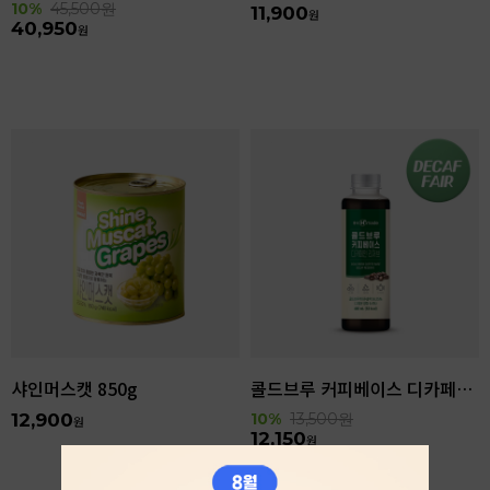
10%
45,500
원
11,900
원
40,950
원
샤인머스캣 850g
콜드브루 커피베이스 디카페인 리저브 440ml
12,900
10%
13,500
원
원
12,150
원