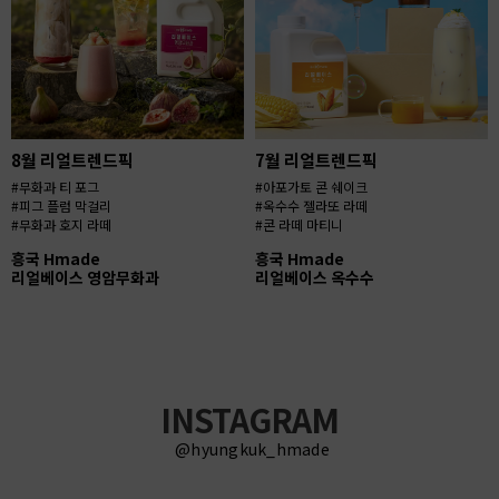
8월 리얼트렌드픽
7월 리얼트렌드픽
#무화과 티 포그
#아포가토 콘 쉐이크
#피그 플럼 막걸리
#옥수수 젤라또 라떼
#무화과 호지 라떼
#콘 라떼 마티니
흥국 Hmade
흥국 Hmade
리얼베이스 영암무화과
리얼베이스 옥수수
INSTAGRAM
@hyungkuk_hmade