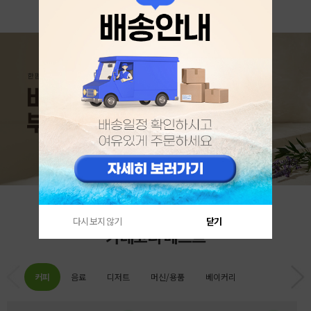
다시 보지 않기
닫기
카테고리 베스트
커피
음료
디저트
머신/용품
베이커리