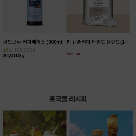
콜드브루 커피베이스 (900ml x 6ea)
핀 캡슐커피 마일드 블렌드(100입)
25%
108,000
원
Sold out
81,000
원
흥국몰 레시피