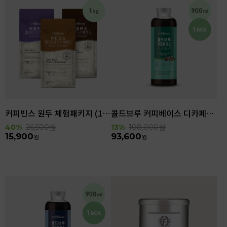
커피빈스 원두 체험패키지 (1kg)
콜드브루 커피베이스 디카페인 (900ml x 6ea)
40%
26,500
원
13%
108,000
원
15,900
93,600
원
원