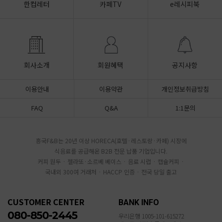
한컵레터
카페TV
e레시피북
회사소개
회원혜택
공지사항
이용안내
이용약관
개인정보취급방침
FAQ
Q&A
1:1문의
흥국F&B는 20년 이상 HORECA(호텔·레스토랑·카페) 시장에
식음료를 공급해온 B2B 전문 납품 기업입니다.
커피 원두 · 젤라또·소르베 베이스 · 음료 시럽 · 캡슐커피 ·
국내외 300여 거래처 · HACCP 인증 · 전국 당일 출고
CUSTOMER CENTER
BANK INFO
080-850-2445
우리은행 1005-101-615272