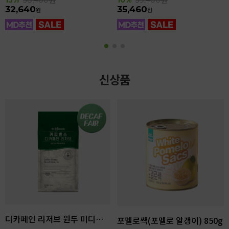
32,640
35,460
원
원
신상품
디카페인 리저브 원두 미디엄다크 로스팅 1kg
포멜로쌕(포멜로 알갱이) 850g