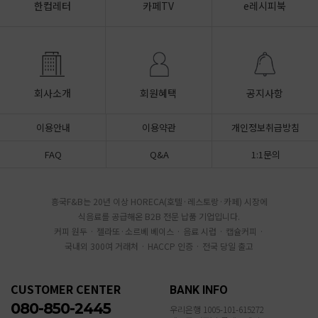
한컵레터
카페TV
e레시피북
회사소개
회원혜택
공지사항
이용안내
이용약관
개인정보취급방침
FAQ
Q&A
1:1문의
흥국F&B는 20년 이상 HORECA(호텔·레스토랑·카페) 시장에
식음료를 공급해온 B2B 전문 납품 기업입니다.
커피 원두 · 젤라또·소르베 베이스 · 음료 시럽 · 캡슐커피 ·
국내외 300여 거래처 · HACCP 인증 · 전국 당일 출고
CUSTOMER CENTER
BANK INFO
080-850-2445
우리은행 1005-101-615272