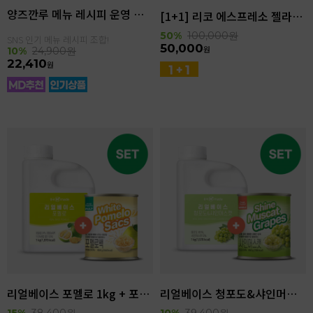
양즈깐루 메뉴 레시피 운영 세트
[1+1] 리코 에스프레소 젤라또 4kg(4.6L)
50%
100,000
원
SNS 인기 메뉴 레시피 조합!
50,000
원
10%
24,900
원
22,410
원
리얼베이스 포멜로 1kg + 포멜로쌕 850g SET
리얼베이스 청포도&샤인머스캣 1kg + 샤인머스캣 850g SET
15%
38,400
원
10%
39,400
원