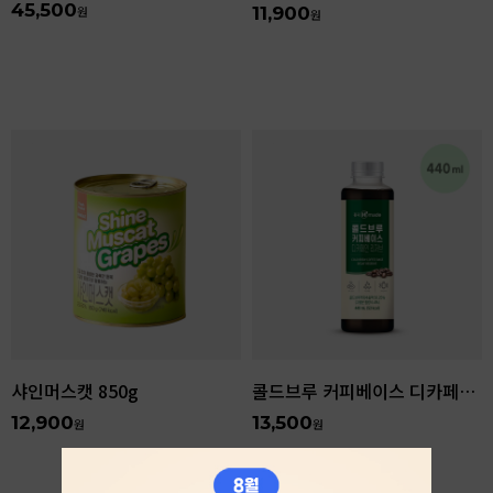
45,500
원
11,900
원
샤인머스캣 850g
콜드브루 커피베이스 디카페인 리저브 440ml
12,900
13,500
원
원