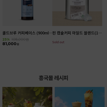
콜드브루 커피베이스 (900ml x 6ea)
핀 캡슐커피 마일드 블렌드(100입)
25%
108,000
원
Sold out
81,000
원
흥국몰 레시피