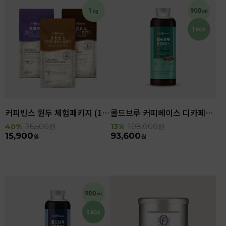
커피빈스 원두 체험패키지 (1kg)
콜드브루 커피베이스 디카페인 (900ml x 6ea)
40%
26,500
원
13%
108,000
원
15,900
93,600
원
원