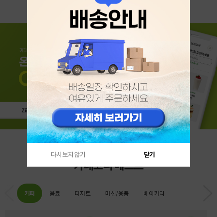
다시 보지 않기
닫기
카테고리 베스트
커피
음료
디저트
머신/용품
베이커리