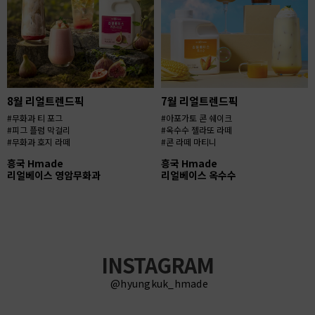
8월 리얼트렌드픽
7월 리얼트렌드픽
#무화과 티 포그
#아포가토 콘 쉐이크
#피그 플럼 막걸리
#옥수수 젤라또 라떼
#무화과 호지 라떼
#콘 라떼 마티니
흥국 Hmade
흥국 Hmade
리얼베이스 영암무화과
리얼베이스 옥수수
INSTAGRAM
@hyungkuk_hmade