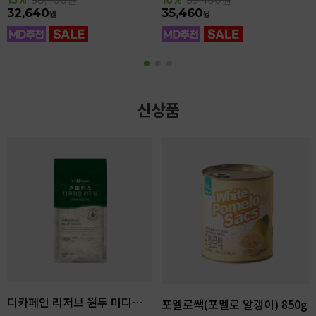
32,640
35,460
원
원
신상품
디카페인 리저브 원두 미디엄다크 로스팅 1kg
포멜로쌕(포멜로 알갱이) 850g