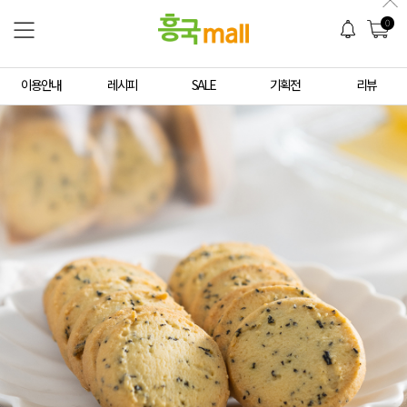
0
이용안내
레시피
SALE
기획전
리뷰