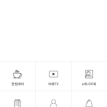
한컵레터
카페TV
e레시피북