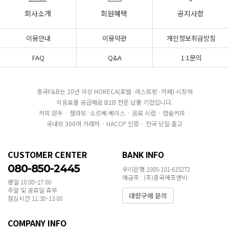
회사소개
회원혜택
공지사항
이용안내
이용약관
개인정보취급방침
FAQ
Q&A
1:1문의
흥국F&B는 20년 이상 HORECA(호텔·레스토랑·카페) 시장에
식음료를 공급해온 B2B 전문 납품 기업입니다.
커피 원두 · 젤라또·소르베 베이스 · 음료 시럽 · 캡슐커피 ·
국내외 300여 거래처 · HACCP 인증 · 전국 당일 출고
CUSTOMER CENTER
BANK INFO
080-850-2445
우리은행 1005-101-615272
예금주 : (주)흥국에프엔비
평일 10:00~17:00
주말 및 공휴일 휴무
대량구매 문의
점심시간 11:30~13:00
COMPANY INFO