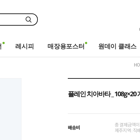
전
레시피
매장용포스터
원데이 클래스
HO
플레인 치아바타 _ 108g×20 
총 결제금액이 1
배송비
제주지역 : 직