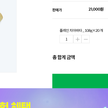
원
21,000
판매가
플레인 치아바타 _ 108g×20 개
총 합계 금액