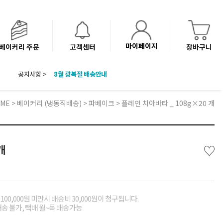
마이페이지
베이커리 주문
고객센터
장바구니
공지사항 >
8월 광복절 배송안내
'NEW 바이브믹스 or 바리스타시럽 1종' 체험단 발표
베이커리(냉동직배송) 센터 이전에 따른 배송 일정 안내
ME
>
베이커리 (냉동직배송)
>
파베이크
> 플레인 치아바타 _ 108g×20 개
♡
개
00,000원 미만시 배송비 30,000원이 청구됩니다.
배송 불가, 택배 월~목 배송가능