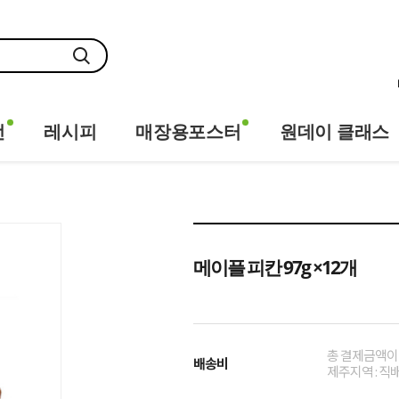
전
레시피
매장용포스터
원데이 클래스
메이플 피칸 97g ×12개
총 결제금액이 1
배송비
제주지역 : 직