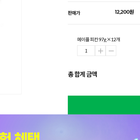
원
12,200
판매가
메이플 피칸 97g ×12개
총 합계 금액