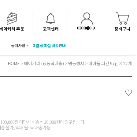
마이페이지
베이커리 주문
고객센터
장바구니
공지사항 >
8월 광복절 배송안내
'NEW 바이브믹스 or 바리스타시럽 1종' 체험단 발표
베이커리(냉동직배송) 센터 이전에 따른 배송 일정 안내
HOME
>
베이커리 (냉동직배송)
>
냉동생지
> 메이플 피칸 97g ×12개
♡
00,000원 미만시 배송비 30,000원이 청구됩니다.
배송 불가, 택배 월~목 배송가능