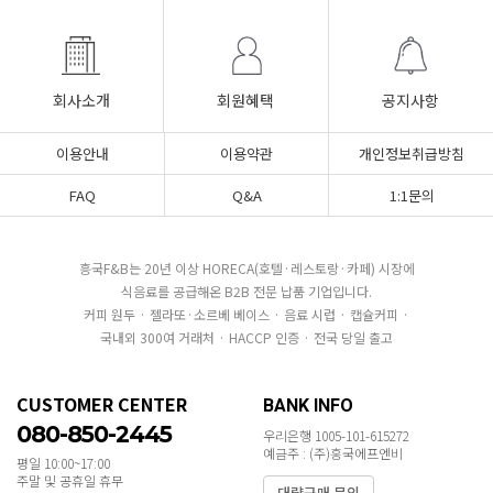
회사소개
회원혜택
공지사항
이용안내
이용약관
개인정보취급방침
FAQ
Q&A
1:1문의
흥국F&B는 20년 이상 HORECA(호텔·레스토랑·카페) 시장에
식음료를 공급해온 B2B 전문 납품 기업입니다.
커피 원두 · 젤라또·소르베 베이스 · 음료 시럽 · 캡슐커피 ·
국내외 300여 거래처 · HACCP 인증 · 전국 당일 출고
CUSTOMER CENTER
BANK INFO
080-850-2445
우리은행 1005-101-615272
예금주 : (주)흥국에프엔비
평일 10:00~17:00
주말 및 공휴일 휴무
대량구매 문의