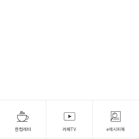
한컵레터
카페TV
e레시피북