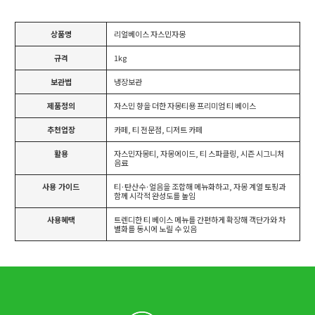
상품명
리얼베이스 자스민자몽
규격
1kg
보관법
냉장보관
제품정의
자스민 향을 더한 자몽티용 프리미엄 티 베이스
추천업장
카페, 티 전문점, 디저트 카페
활용
자스민자몽티, 자몽에이드, 티 스파클링, 시즌 시그니처
음료
사용 가이드
티·탄산수·얼음을 조합해 메뉴화하고, 자몽 계열 토핑과
함께 시각적 완성도를 높임
사용혜택
트렌디한 티 베이스 메뉴를 간편하게 확장해 객단가와 차
별화를 동시에 노릴 수 있음