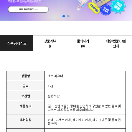
상품리뷰
문의하기
배송/반품/교환
상품 상세 정보
()
(0)
안내
상품명
초코 파우더
규격
1kg
보관법
실온보관
제품정의
깊고 진한 초콜릿 풍미를 간편하게 구현할 수 있는 음료 및
디저트 제조용 업소용 파우더입니다.
추천업장
카페, 디저트 카페, 베이커리 카페, 테이크아웃 및 음료 전
문 매장