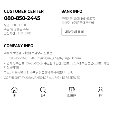
CUSTOMER CENTER
BANK INFO
080-850-2445
우리은행 1005-101-615272
예금주 : (주)흥국에프엔비
평일 10:00~17:00
주말 및 공휴일 휴무
대량구매 문의
점심시간 11:30~13:00
COMPANY INFO
대표자:박철범 개인정보담당자:신동건
TEL:080-850-2445 EMAIL:hyungkuk_CS@hyungkuk.com
사업자 등록번호:766-85-00558 통신판매업신고번호 : 2017-충북음성군-130호
[사업
자정보확인]
주소 : 서울특별시 강남구 삼성로 546 흥국에프엔비빌딩
COPYRIGHT ⓒ 2020 MAKESHOP ALL RIGHTS RESERVED.
홈
검색
트렌드픽
MY