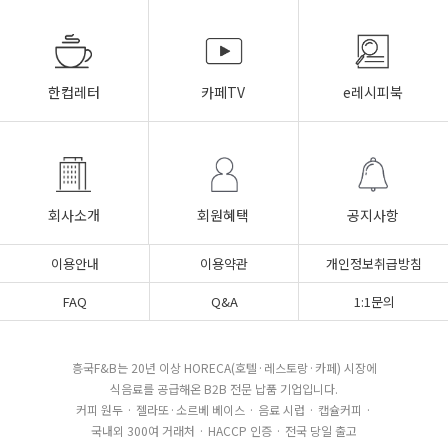
한컵레터
카페TV
e레시피북
회사소개
회원혜택
공지사항
이용안내
이용약관
개인정보취급방침
FAQ
Q&A
1:1문의
흥국F&B는 20년 이상 HORECA(호텔·레스토랑·카페) 시장에
식음료를 공급해온 B2B 전문 납품 기업입니다.
커피 원두 · 젤라또·소르베 베이스 · 음료 시럽 · 캡슐커피 ·
국내외 300여 거래처 · HACCP 인증 · 전국 당일 출고