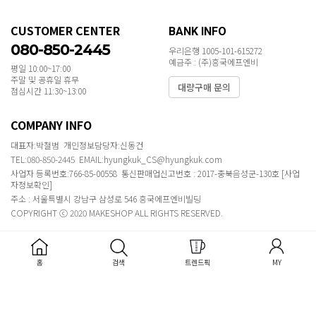
CUSTOMER CENTER
BANK INFO
080-850-2445
우리은행 1005-101-615272
예금주 : (주)흥국에프엔비
평일 10:00~17:00
주말 및 공휴일 휴무
대량구매 문의
점심시간 11:30~13:00
COMPANY INFO
대표자:박철범 개인정보담당자:신동건
TEL:080-850-2445 EMAIL:hyungkuk_CS@hyungkuk.com
사업자 등록번호:766-85-00558 통신판매업신고번호 : 2017-충북음성군-130호
[사업
자정보확인]
주소 : 서울특별시 강남구 삼성로 546 흥국에프엔비빌딩
COPYRIGHT ⓒ 2020 MAKESHOP ALL RIGHTS RESERVED.
홈
검색
트렌드픽
MY