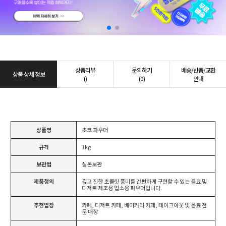
상품리뷰
문의하기
배송/반품/교환
상품 상세 정보
()
(0)
안내
상품명
초코 파우더
규격
1kg
보관법
실온보관
제품정의
깊고 진한 초콜릿 풍미를 간편하게 구현할 수 있는 음료 및
디저트 제조용 업소용 파우더입니다.
추천업장
카페, 디저트 카페, 베이커리 카페, 테이크아웃 및 음료 전
문 매장