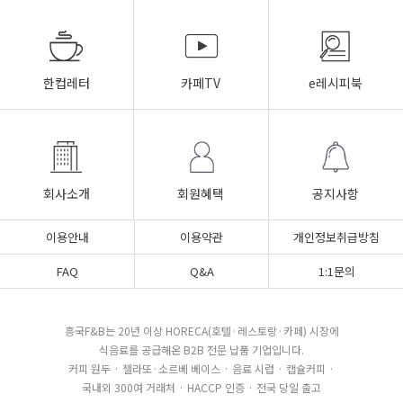
한컵레터
카페TV
e레시피북
회사소개
회원혜택
공지사항
이용안내
이용약관
개인정보취급방침
FAQ
Q&A
1:1문의
흥국F&B는 20년 이상 HORECA(호텔·레스토랑·카페) 시장에
식음료를 공급해온 B2B 전문 납품 기업입니다.
커피 원두 · 젤라또·소르베 베이스 · 음료 시럽 · 캡슐커피 ·
국내외 300여 거래처 · HACCP 인증 · 전국 당일 출고