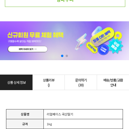
상품리뷰
문의하기
배송/반품/교환
상품 상세 정보
()
(30)
안내
상품명
리얼베이스 국산딸기
규격
1kg